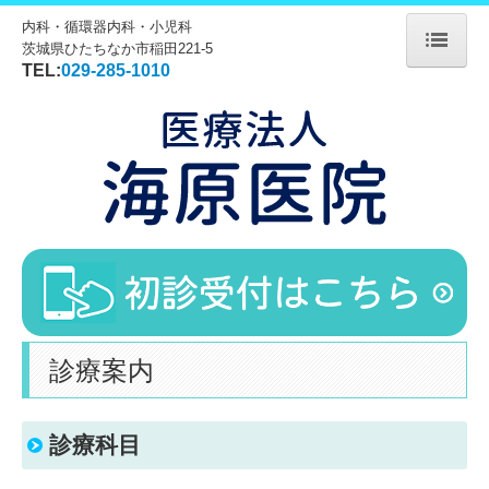
内科・循環器内科・小児科
茨城県ひたちなか市稲田221-5
TEL:
029-285-1010
ホーム
医師紹介
診療案内
糖尿病
禁煙外来
COPD
診療案内
花粉症/アレルギー
発熱外来について
診療科目
施設・設備紹介